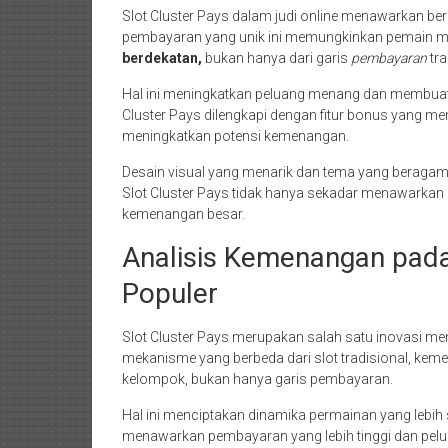
Slot Cluster Pays dalam judi online menawarkan be
pembayaran yang unik ini memungkinkan pemain 
berdekatan,
bukan hanya dari garis
pembayaran
tra
Hal ini meningkatkan peluang menang dan membuat p
Cluster Pays dilengkapi dengan fitur bonus yang me
meningkatkan potensi kemenangan.
Desain visual yang menarik dan tema yang beragam
Slot Cluster Pays tidak hanya sekadar menawarkan k
kemenangan besar.
Analisis Kemenangan pada
Populer
Slot Cluster Pays merupakan salah satu inovasi me
mekanisme yang berbeda dari slot tradisional, kem
kelompok, bukan hanya garis pembayaran.
Hal ini menciptakan dinamika permainan yang lebih s
menawarkan pembayaran yang lebih tinggi dan pelu