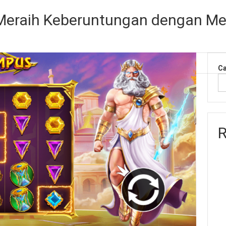
 Meraih Keberuntungan dengan 
Ca
R