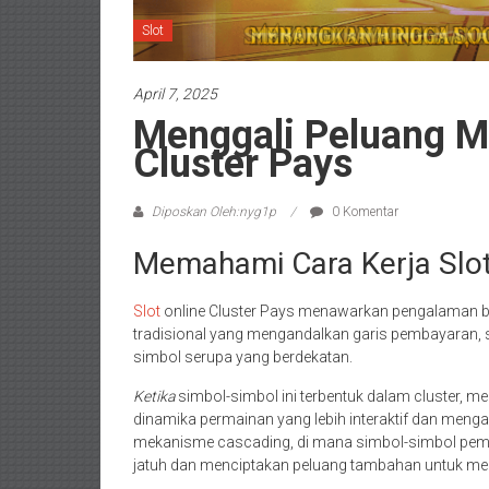
Slot
April 7, 2025
Menggali Peluang Me
Cluster Pays
Diposkan Oleh:nyg1p
0 Komentar
Memahami Cara Kerja Slot
Slot
online Cluster Pays menawarkan pengalaman be
tradisional yang mengandalkan garis pembayaran,
simbol serupa yang berdekatan.
Ketika
simbol-simbol ini terbentuk dalam cluster, 
dinamika permainan yang lebih interaktif dan meng
mekanisme cascading, di mana simbol-simbol peme
jatuh dan menciptakan peluang tambahan untuk me